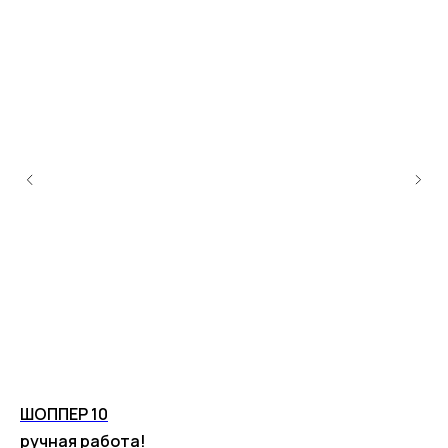
ШОППЕР 10
Ш
ручная работа!
ру