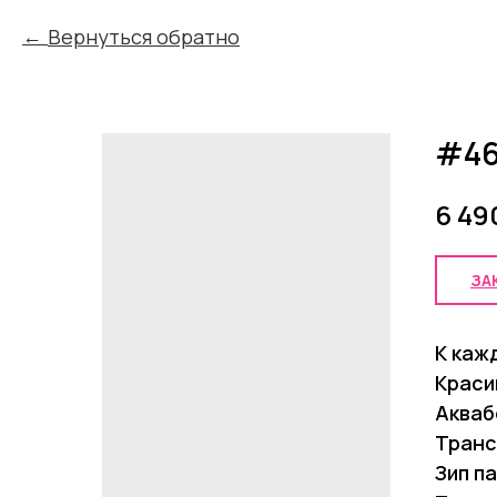
Вернуться обратно
#4
6 49
ЗА
К каж
Краси
Акваб
Транс
Зип п