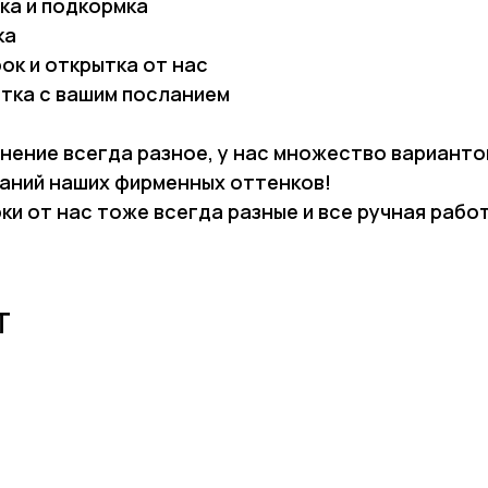
ка и подкормка
ка
ок и открытка от нас
тка с вашим посланием
нение всегда разное, у нас множество варианто
аний наших фирменных оттенков!
ки от нас тоже всегда разные и все ручная рабо
Т