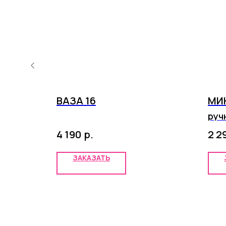
И 2
ВАЗА 16
МИ
руч
р.
4 190
2 2
ЗАКАЗАТЬ