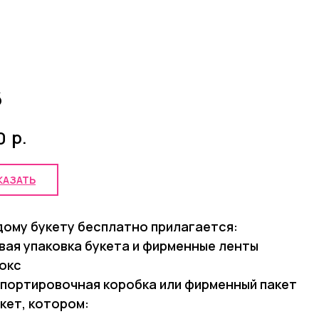
6
р.
0
КАЗАТЬ
дому букету бесплатно прилагается:
вая упаковка букета и фирменные ленты
окс
портировочная коробка или фирменный пакет
акет, котором: