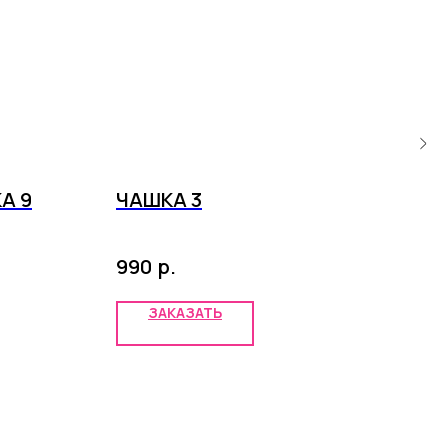
А 9
ЧАШКА 3
СК
руч
р.
990
4 2
ЗАКАЗАТЬ