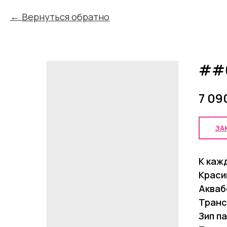
Вернуться обратно
##
7 09
ЗА
К каж
Краси
Акваб
Транс
Зип п