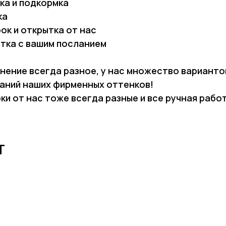
ка и подкормка
ка
ок и открытка от нас
тка с вашим посланием
нение всегда разное, у нас множество варианто
аний наших фирменных оттенков!
ки от нас тоже всегда разные и все ручная рабо
Т