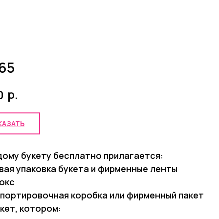
65
р.
0
КАЗАТЬ
дому букету бесплатно прилагается:
вая упаковка букета и фирменные ленты
окс
портировочная коробка или фирменный пакет
акет, котором: