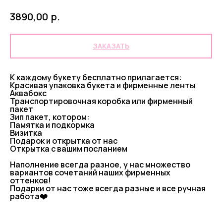
р.
3890,00
ЗАКАЗАТЬ
К каждому букету бесплатно прилагается:
Красивая упаковка букета и фирменные ленты
Аквабокс
Транспортировочная коробка или фирменный
пакет
Зип пакет, котором:
Памятка и подкормка
Визитка
Подарок и открытка от нас
Открытка с вашим посланием
Наполнение всегда разное, у нас множество
вариантов сочетаний наших фирменных
оттенков!
Подарки от нас тоже всегда разные и все ручная
работа❤️