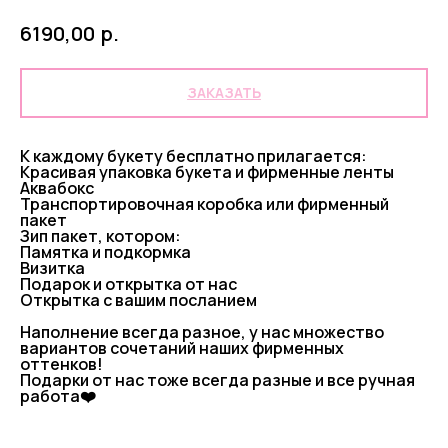
р.
6190,00
ЗАКАЗАТЬ
К каждому букету бесплатно прилагается:
Красивая упаковка букета и фирменные ленты
Аквабокс
Транспортировочная коробка или фирменный
пакет
Зип пакет, котором:
Памятка и подкормка
Визитка
Подарок и открытка от нас
Открытка с вашим посланием
Наполнение всегда разное, у нас множество
вариантов сочетаний наших фирменных
оттенков!
Подарки от нас тоже всегда разные и все ручная
работа❤️