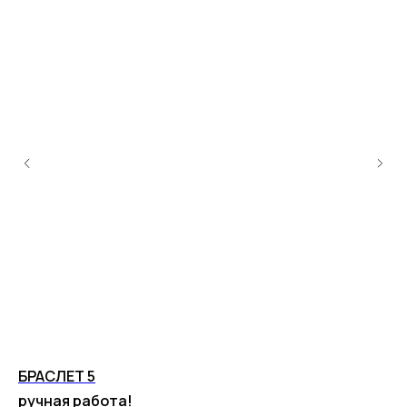
БРАСЛЕТ 5
П
ручная работа!
ру