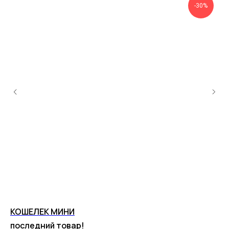
-30%
КОШЕЛЕК МИНИ
НА
последний товар!
ру