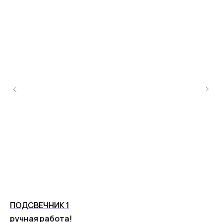
ПОДСВЕЧНИК 1
СУ
ручная работа!
ру