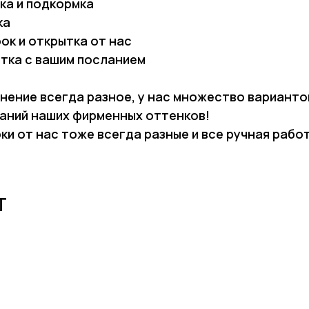
ка и подкормка
ка
ок и открытка от нас
тка с вашим посланием
нение всегда разное, у нас множество варианто
аний наших фирменных оттенков!
ки от нас тоже всегда разные и все ручная рабо
Т