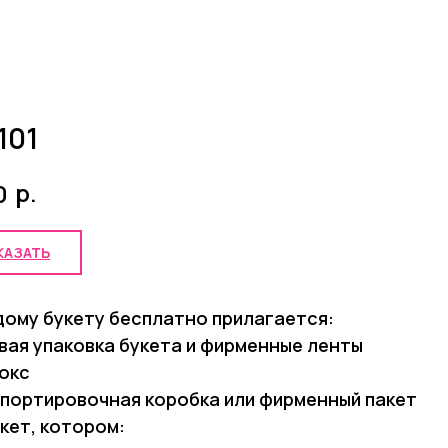
101
р.
0
КАЗАТЬ
дому букету бесплатно прилагается:
вая упаковка букета и фирменные ленты
окс
портировочная коробка или фирменный пакет
акет, котором: