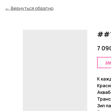
Вернуться обратно
##
7 09
ЗА
К каж
Краси
Акваб
Транс
Зип п