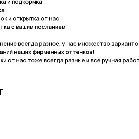
ка и подкормка
ка
ок и открытка от нас
тка с вашим посланием
нение всегда разное, у нас множество варианто
аний наших фирменных оттенков!
ки от нас тоже всегда разные и все ручная рабо
Т