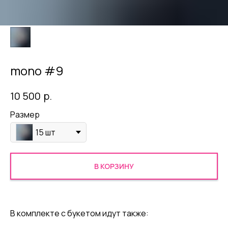
mono #9
р.
10 500
Размер
15 шт
В КОРЗИНУ
В комплекте с букетом идут также: