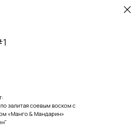
#1
т:
шпо залитая соевым воском с
ом «Манго & Мандарин»
он"