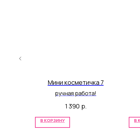
Мини косметичка 7
!
ручная работа!
р.
1 390
В КОРЗИНУ
В 