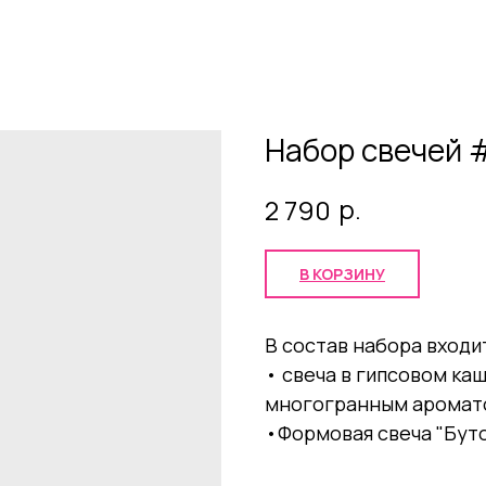
Набор свечей 
р.
2 790
В КОРЗИНУ
В состав набора входи
• свеча в гипсовом ка
многогранным аромат
•Формовая свеча "Бут